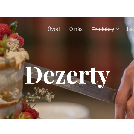
Úvod
O nás
Produkty
Jak
Dezerty