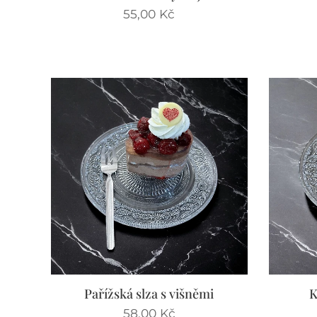
55,00
Kč
Pařížská slza s višněmi
K
58,00
Kč