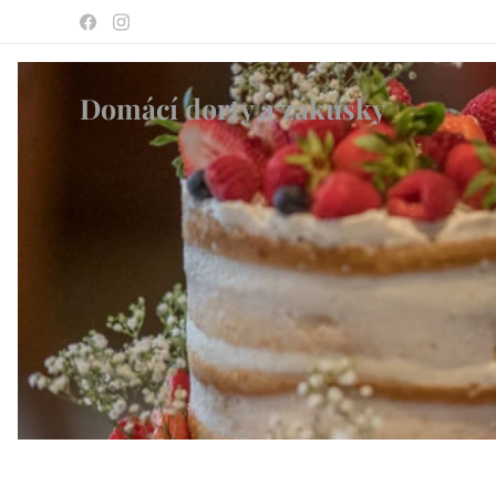
Domácí dorty a zákusky ♥