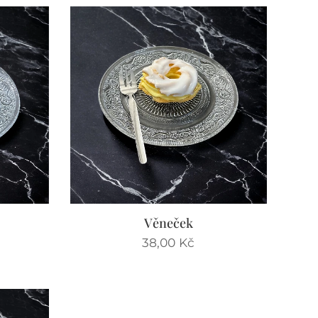
Věneček
38,00
Kč