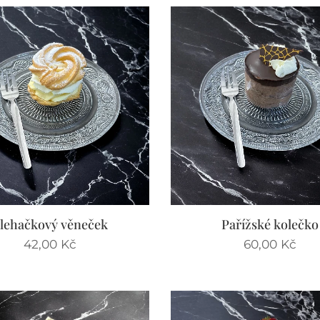
lehačkový věneček
Pařížské kolečko
42,00
Kč
60,00
Kč