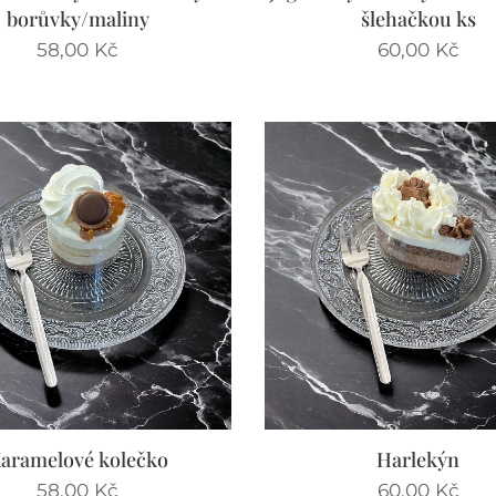
borůvky/maliny
šlehačkou ks
58,00
Kč
60,00
Kč
aramelové kolečko
Harlekýn
58,00
Kč
60,00
Kč