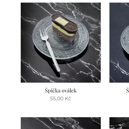
Špička oválek
Š
55,00
Kč