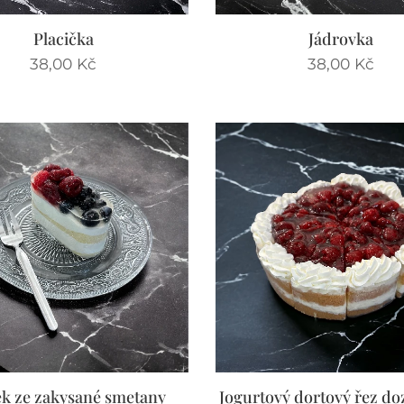
Placička
Jádrovka
38,00
Kč
38,00
Kč
ek ze zakysané smetany
Jogurtový dortový řez d