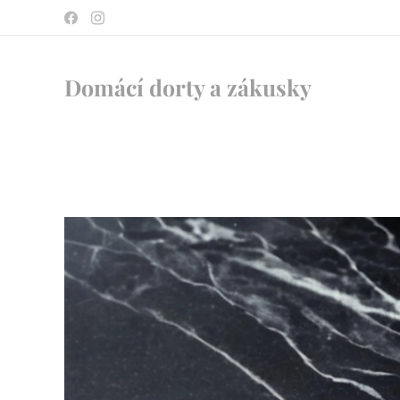
Domácí dorty a zákusky ♥