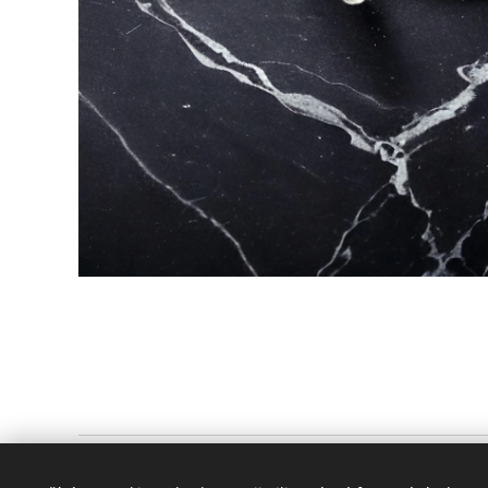
Cukrárna Sázava ♥