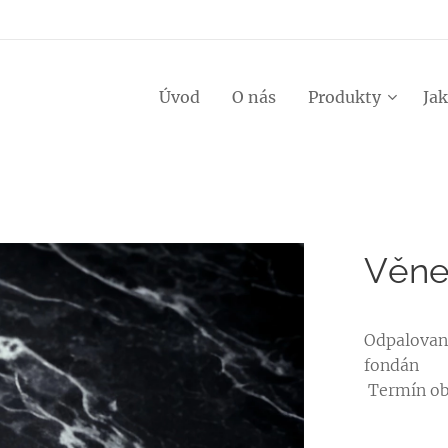
Úvod
O nás
Produkty
Jak
Věne
Odpalovan
fondán
Termín ob