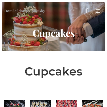
Domácí dorty a zákusky ♥
Cupcakes
Cupcakes