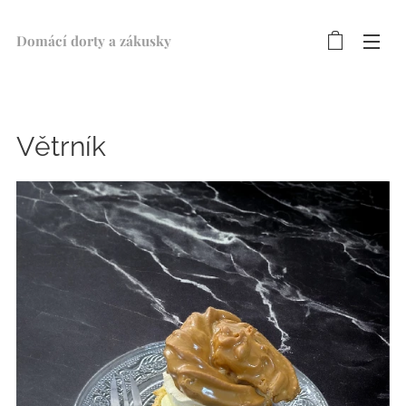
Domácí dorty a zákusky ♥
Větrník