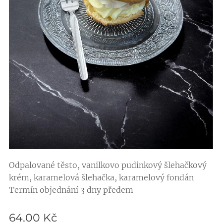
Odpalované těsto, vanilkovo pudinkový šlehačkový
krém, karamelová šlehačka, karamelový fondán
Termín objednání 3 dny předem
64,00
Kč