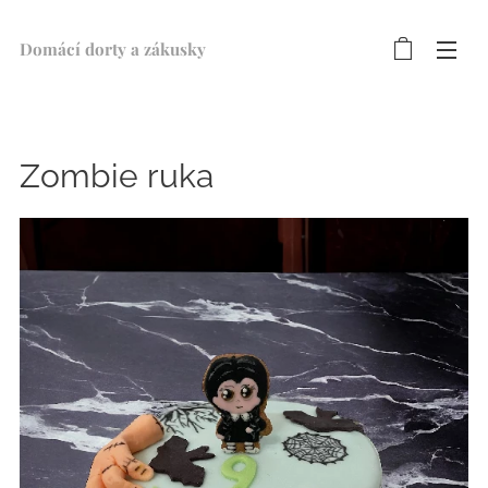
Domácí dorty a zákusky ♥
Zombie ruka