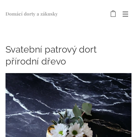
Domácí dorty a zákusky ♥
Svatební patrový dort
přírodní dřevo