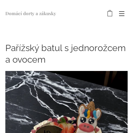
Domácí dorty a zákusky ♥
Pařížský batul s jednorožcem
a ovocem