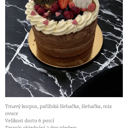
Tmavý korpus, pařížská šlehačka, šlehačka, mix
ovoce
Velikost dortu 6 porcí
Termín objednání 3 dny předem